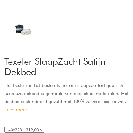
Texeler SlaapZacht Satijn
Dekbed
Het beste van het beste als het om slaapcomfort gaat. Dit
luxueuze dekbed is gemaakt van eersteklas materialen. Het
dekbed is standaard gevuld met 100% zuivere Texelse wol.
Lees meer..
De veerkracht van de wol zorgt ervoor dat het dekbed heel
licht aanvoelt. De hoogwaardige edelsatijnen tijk (hoes) en
de gestikte rolrand geven het dekbed extra souplesse.