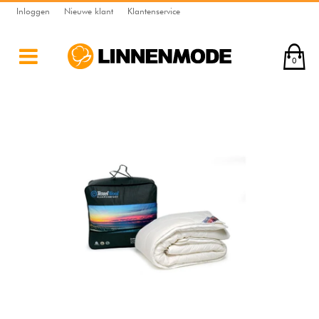
Inloggen
Nieuwe klant
Klantenservice
0