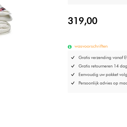
het zomerdeel, met een
het voor- en najaarsdee
319,00
Deze twee delen rits je gemak
winterdekbed met een vulli
koudere nachten!
wasvoorschriften
Gratis verzending vanaf 
Gratis retourneren 14 da
Eenvoudig uw pakket vol
Persoonlijk advies op ma