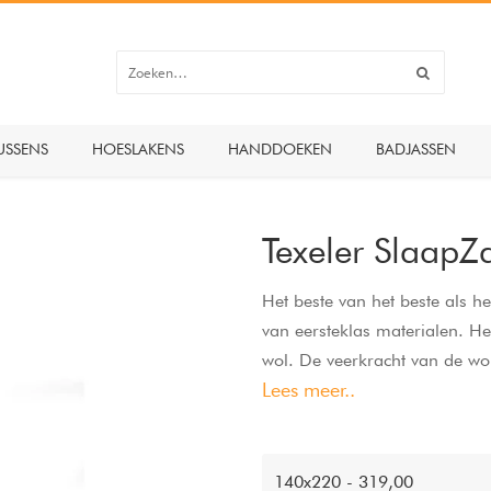
USSENS
HOESLAKENS
HANDDOEKEN
BADJASSEN
Texeler SlaapZ
Het beste van het beste als 
van eersteklas materialen. H
wol. De veerkracht van de wol
Lees meer..
hoogwaardige edelsatijnen tij
souplesse. Onder dit zachte v
Het dekbed bestaat uit twee d
140x220 - 319,00