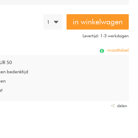
 vulling van 250 gr/m2
l, met een vulling van 450 gr/m2.
in winkelwagen
1
kelijk aan elkaar. Zo ontstaat een zeer comfortabel
ng van 700 gr/m2. Gegarandeerd aangenaam warm in de
Levertijd: 1-3 werkdagen
maattabel
EUR 50
gen bedenktijd
gen
at
delen