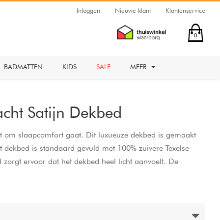
Inloggen
Nieuwe klant
Klantenservice
0
BADMATTEN
KIDS
SALE
MEER
acht Satijn Dekbed
het om slaapcomfort gaat. Dit luxueuze dekbed is gemaakt
et dekbed is standaard gevuld met 100% zuivere Texelse
 zorgt ervoor dat het dekbed heel licht aanvoelt. De
k (hoes) en de gestikte rolrand geven het dekbed extra
ierjaargetijdendekbed kun je echt heerlijk wegdromen!
elen: