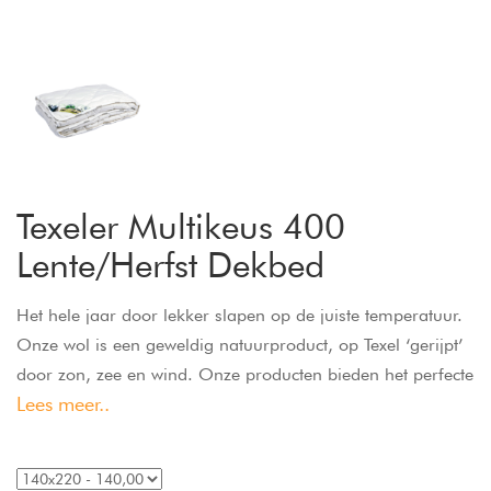
Texeler Multikeus 400
Lente/Herfst Dekbed
Het hele jaar door lekker slapen op de juiste temperatuur.
Onze wol is een geweldig natuurproduct, op Texel ‘gerijpt’
door zon, zee en wind. Onze producten bieden het perfecte
Lees meer..
slaapcomfort: weldadig warm in de winter en ’s zomers
lekker koel.
Met de MultiKeus-dekbedden doen wij daar een schepje