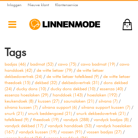
Inloggen
Nieuwe klant
Klantenservice
0
Tags
badjas
(46)
/
badmat
(52)
/
cawo
(75)
/
cawo badmat
(19)
/
cawo
handdoek
(42)
/
de witte lietaer
(79)
/
de witte lietaer
dekbedovertrek
(24)
/
de witte lietaer tafelkleed
(9)
/
de witte lietaer
theedoek
(15)
/
dekbed
(32)
/
dekbedovertrek
(31)
/
dons dekbed
(24)
/
ducky dons
(10)
/
ducky dons dekbed
(10)
/
essenza
(40)
/
essenza hoeslaken
(29)
/
handdoek
(143)
/
hoeslaken
(192)
/
keukendoek
(8)
/
kussen
(27)
/
saunalaken
(21)
/
silvana
(7)
/
silvana kussen
(7)
/
silvana support
(6)
/
silvana support kussen
(7)
/
snurk
(21)
/
snurk beddengoed
(21)
/
snurk dekbedovertrek
(21)
/
tafelkleed
(9)
/
theedoek
(19)
/
vandyck
(288)
/
vandyck badjas
(8)
/
vandyck dekbed
(17)
/
vandyck handdoek
(53)
/
vandyck hoeslaken
(167)
/
vandyck kussen
(19)
/
vossen
(91)
/
vossen badjas
(27)
/