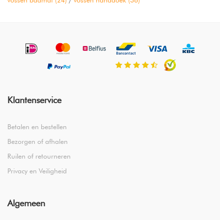
vossen badmat
(24)
/
vossen handdoek
(36)
Klantenservice
Betalen en bestellen
Bezorgen of afhalen
Ruilen of retourneren
Privacy en Veiligheid
Algemeen