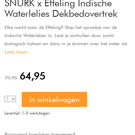
SNURK x Efteling Indische
Waterlelies Dekbedovertrek
Elke nacht naar de Efteling? Stap het sprookje van de
Indische Waterlelies in. Laat je omhullen door zacht
biologisch katoen en dans in je dromen over het water als
Lees meer..
een echte sprookjesfee. ✨ Binnenin het dekbed vind je de
Efteling-plattegrond, en in de kussensloop een geheime
QR-code die het sprookje tot leven brengt.
64,95
79,95
Dekbedovertrek met fotoprint gemaakt van 100%
biologisch katoen.
in winkelwagen
Levertijd: 1-3 werkdagen
Bijpassend hoeslaken toevoegen?