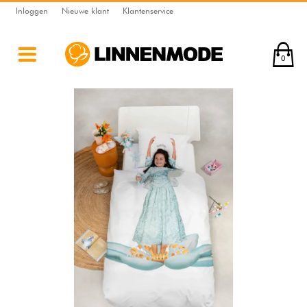
Inloggen
Nieuwe klant
Klantenservice
0