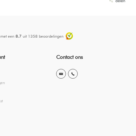
delen
 met een
8.7
uit
1358
beoordelingen
unt
Contact ons
gen
st