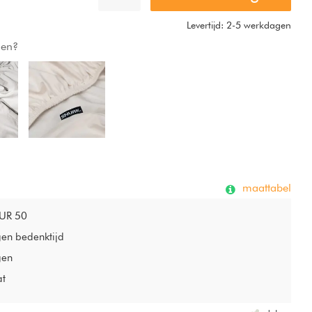
Levertijd: 2-5 werkdagen
gen?
maattabel
EUR 50
gen bedenktijd
gen
at