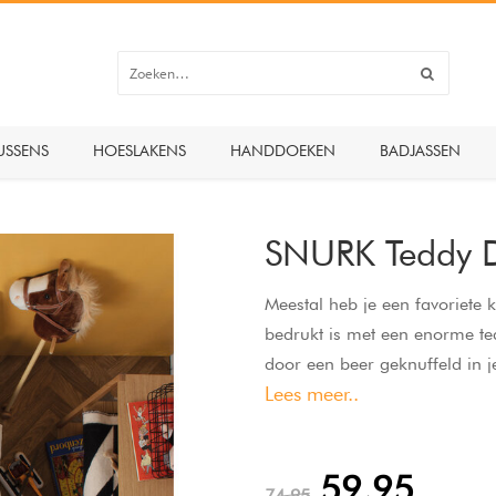
USSENS
HOESLAKENS
HANDDOEKEN
BADJASSEN
SNURK Teddy D
Meestal heb je een favoriete 
bedrukt is met een enorme ted
door een beer geknuffeld in j
Lees meer..
fotoprint gemaakt van 100% b
59,95
74,95