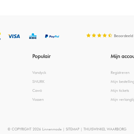
Beoordeeld
Populair
Mijn acco
Vandyck
Registreren
SNURK
Mijn bestellin
Cawö
Mijn tickets
Vossen
Mijn verlanglij
© COPYRIGHT 2026 Linnenmode |
SITEMAP
|
THUISWINKEL WAARBORG