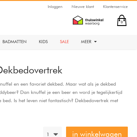
Inloggen
Nieuwe klant
Klantenservice
0
BADMATTEN
KIDS
SALE
MEER
ekbedovertrek
knuffel en een favoriet dekbed. Maar wat als je dekbed
dybeer? Dan knuffel je een beer en word je tegelijkertijd
e bed. Is het leven niet fantastisch? Dekbedovertrek met
iologisch katoen.
in winkelwagen
1