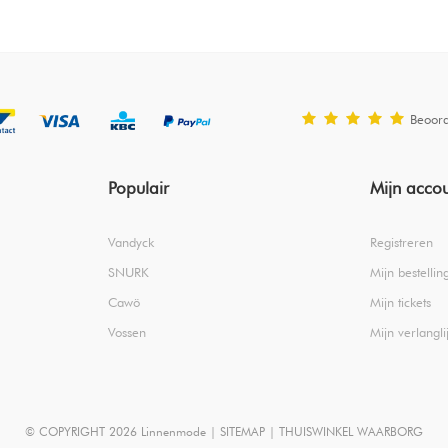
Beoor
Populair
Mijn acco
Vandyck
Registreren
SNURK
Mijn bestellin
Cawö
Mijn tickets
Vossen
Mijn verlanglij
© COPYRIGHT 2026 Linnenmode |
SITEMAP
|
THUISWINKEL WAARBORG