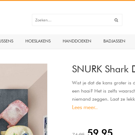
USSENS
HOESLAKENS
HANDDOEKEN
BADJASSEN
SNURK Shark D
Wist je dat de kans groter i
een haai? Het is zelfs waarsch
niemand zeggen. Laat ze lekker
Lees meer..
Waar je warm en veilig bent 
59,95
74,95