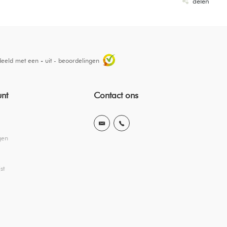
delen
deeld met een
-
uit
-
beoordelingen
unt
Contact ons
gen
st