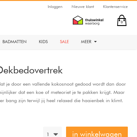
Inloggen
Nieuwe klant
Klantenservice
0
BADMATTEN
KIDS
SALE
MEER
ekbedovertrek
s dat je door een vallende kokosnoot gedood wordt dan door
ijnlijker dat een koe of meteoriet je te pakken krijgt. Maar
 bang zijn terwijl jij heel relaxed die haaienbek in klimt.
voor koeien en kokosnoten.
in winkelwagen
1