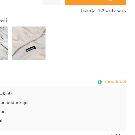
Levertijd: 1-3 werkdagen
gen?
maattabel
EUR 50
gen bedenktijd
gen
at