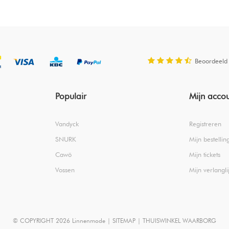
Beoordeeld
Populair
Mijn acco
Vandyck
Registreren
SNURK
Mijn bestellin
Cawö
Mijn tickets
Vossen
Mijn verlanglij
© COPYRIGHT 2026 Linnenmode |
SITEMAP
|
THUISWINKEL WAARBORG