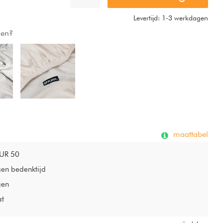
Levertijd: 1-3 werkdagen
gen?
maattabel
EUR 50
gen bedenktijd
gen
at