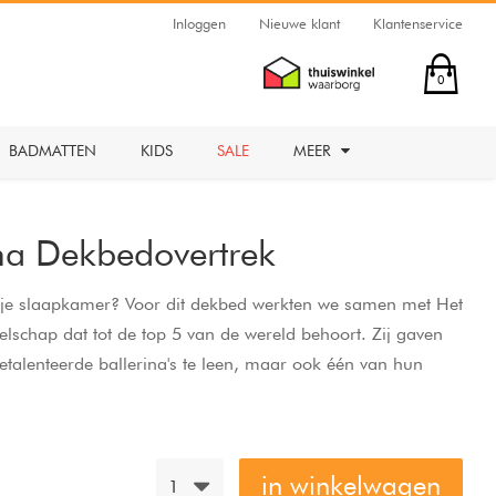
Inloggen
Nieuwe klant
Klantenservice
0
BADMATTEN
KIDS
SALE
MEER
na Dekbedovertrek
n je slaapkamer? Voor dit dekbed werkten we samen met Het
elschap dat tot de top 5 van de wereld behoort. Zij gaven
etalenteerde ballerina's te leen, maar ook één van hun
s. Plié, gaap en strek. Dekbedovertrek met fotoprint
 katoen.
in winkelwagen
1