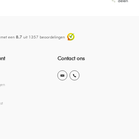
delen
 met een
8.7
uit
1357
beoordelingen
unt
Contact ons
gen
st