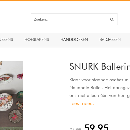
USSENS
HOESLAKENS
HANDDOEKEN
BADJASSEN
SNURK Balleri
Klaar voor staande ovaties i
Nationale Ballet. Het dansgez
ons niet alleen één van hun g
Lees meer..
prachtige, handgemaakte tutu'
gemaakt van 100% biologisch
59,95
74,95