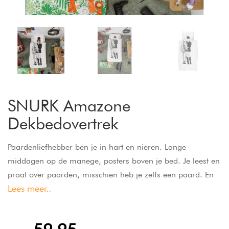
SNURK Amazone
Dekbedovertrek
Paardenliefhebber ben je in hart en nieren. Lange
middagen op de manege, posters boven je bed. Je leest en
praat over paarden, misschien heb je zelfs een paard. En
Lees meer..
vanaf nu sta je er mee op en ga je d'r mee naar bed.
Yeeha! Dekbedovertrek met fotoprint gemaakt van 100%
biologisch katoen.