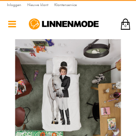
Inloggen
Nieuwe klant
Klantenservice
0