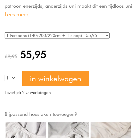
patroon enerzijds, anderzijds uni maakt dit een tijdloos uni
Lees meer..
dessin. Een Silvana dekbedovertrek van fijne kwaliteit voor
jarenlang plezier.
55,95
69,95
in winkelwagen
Levertijd: 2-5 werkdagen
Bijpassend hoeslaken toevoegen?