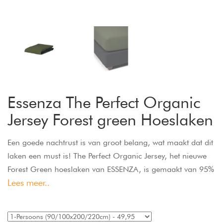
Essenza The Perfect Organic
Jersey Forest green Hoeslaken
Een goede nachtrust is van groot belang, wat maakt dat dit
laken een must is! The Perfect Organic Jersey, het nieuwe
Forest Green hoeslaken van ESSENZA, is gemaakt van 95%
Lees meer..
GOTS-gecertificeerd biologisch katoen en 5% elastaan. In
combinatie met elastiek rondom zorgt dit voor een extra
sterke stretchkwaliteit en heeft dit hoeslaken de perfecte fit.