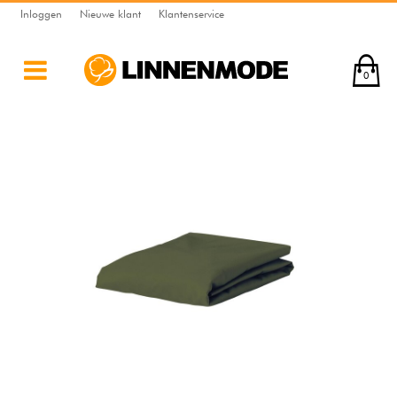
Inloggen
Nieuwe klant
Klantenservice
0