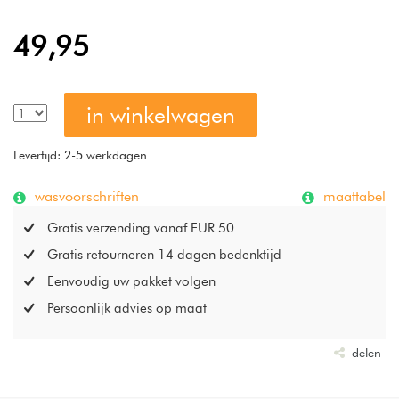
De stof is pillingvrij, waardoor het hoeslaken superzacht en
glad blijft. Bovendien is deze organische jersey ademend
49,95
en heerlijk vriendelijk voor de huid. Droom zacht! Dit
Perfect Organic hoeslaken, gemaakt van 95% GOTS-
gecertificeerd katoen en 5% elastaan, is duurzaam, lekker
in winkelwagen
zacht en heeft een lichte glans. Wasbaar op max 60 °C en
geschikt voor wasdroger.
Levertijd: 2-5 werkdagen
wasvoorschriften
maattabel
Gratis verzending vanaf EUR 50
Gratis retourneren 14 dagen bedenktijd
Eenvoudig uw pakket volgen
Persoonlijk advies op maat
delen