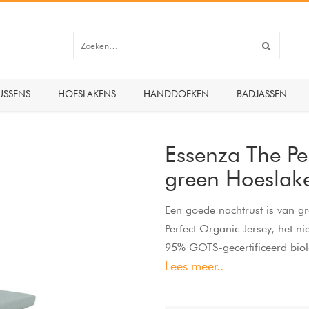
USSENS
HOESLAKENS
HANDDOEKEN
BADJASSEN
Essenza The Pe
green Hoeslak
Een goede nachtrust is van gr
Perfect Organic Jersey, het 
95% GOTS-gecertificeerd biol
Lees meer..
rondom zorgt dit voor een extr
fit. De stof is pillingvrij, wa
deze organische jersey ademen