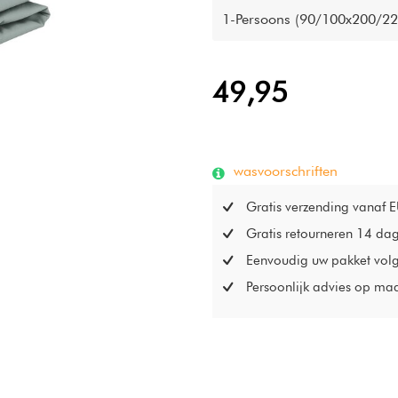
Perfect Organic hoeslaken, 
1-Persoons (90/100x200/22
elastaan, is duurzaam, lekke
geschikt voor wasdroger.
49,95
wasvoorschriften
Gratis verzending vanaf 
Gratis retourneren 14 da
Eenvoudig uw pakket vol
Persoonlijk advies op ma