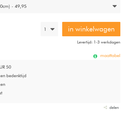
gemaakt van 95% GOTS-gecertificeerd katoen en 5%
0cm) - 49,95
r zacht en heeft een lichte glans. Wasbaar op max 60 °C en
in winkelwagen
1
Levertijd: 1-3 werkdagen
maattabel
EUR 50
gen bedenktijd
gen
at
delen