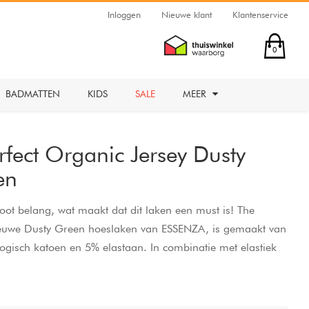
Inloggen
Nieuwe klant
Klantenservice
0
BADMATTEN
KIDS
SALE
MEER
rfect Organic Jersey Dusty
en
oot belang, wat maakt dat dit laken een must is! The
nieuwe Dusty Green hoeslaken van ESSENZA, is gemaakt van
ogisch katoen en 5% elastaan. In combinatie met elastiek
a sterke stretchkwaliteit en heeft dit hoeslaken de perfecte
ardoor het hoeslaken superzacht en glad blijft. Bovendien is
d en heerlijk vriendelijk voor de huid. Droom zacht! Dit