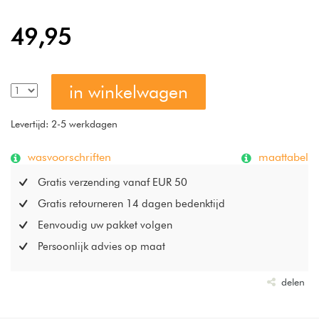
De stof is pillingvrij, waardoor het hoeslaken superzacht en
glad blijft. Bovendien is deze organische jersey ademend
49,95
en heerlijk vriendelijk voor de huid. Droom zacht! Dit
Perfect Organic hoeslaken, gemaakt van 95% GOTS-
gecertificeerd katoen en 5% elastaan, is duurzaam, lekker
in winkelwagen
zacht en heeft een lichte glans. Wasbaar op max 60 °C en
geschikt voor wasdroger.
Levertijd: 2-5 werkdagen
wasvoorschriften
maattabel
Gratis verzending vanaf EUR 50
Gratis retourneren 14 dagen bedenktijd
Eenvoudig uw pakket volgen
Persoonlijk advies op maat
delen