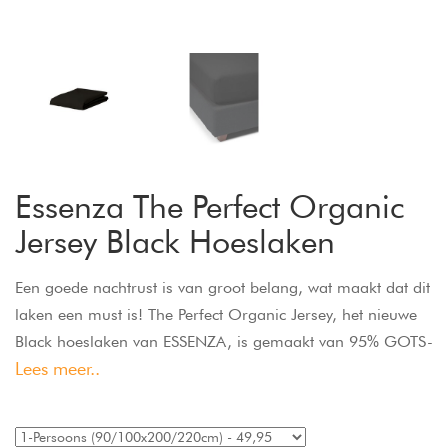
Essenza The Perfect Organic
Jersey Black Hoeslaken
Een goede nachtrust is van groot belang, wat maakt dat dit
laken een must is! The Perfect Organic Jersey, het nieuwe
Black hoeslaken van ESSENZA, is gemaakt van 95% GOTS-
Lees meer..
gecertificeerd biologisch katoen en 5% elastaan. In
combinatie met elastiek rondom zorgt dit voor een extra
sterke stretchkwaliteit en heeft dit hoeslaken de perfecte fit.