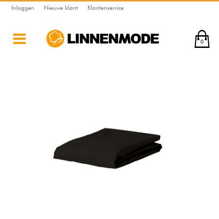
Inloggen
Nieuwe klant
Klantenservice
0