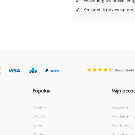
Eenvoudig uw pakket vol
Persoonlijk advies op ma
Beoordeeld
Populair
Mijn acco
Vandyck
Registreren
SNURK
Mijn bestellin
Cawö
Mijn tickets
Vossen
Mijn verlanglij