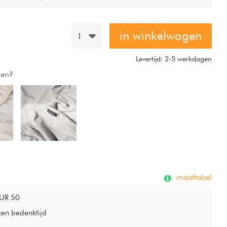
ccent fungeren in de slaapkamer.
in winkelwagen
1
Levertijd: 2-5 werkdagen
gen?
maattabel
EUR 50
gen bedenktijd