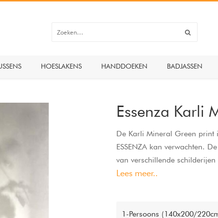
USSENS
HOESLAKENS
HANDDOEKEN
BADJASSEN
Essenza Karli 
De Karli Mineral Green print 
ESSENZA kan verwachten. De
van verschillende schilderijen
Lees meer..
talrijke soorten bloemen te zi
tijd bijzonder waren. Deze pr
eindeloos naar kan staren. D
van de achtergrondkleur van d
1-Persoons (140x200/220cm