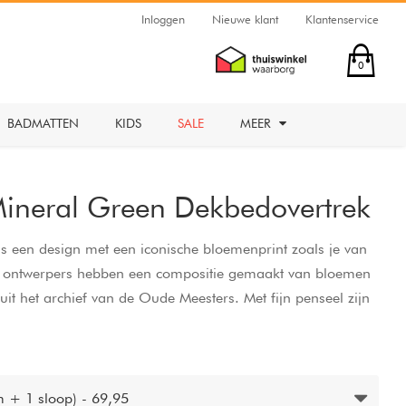
Inloggen
Nieuwe klant
Klantenservice
0
BADMATTEN
KIDS
SALE
MEER
Mineral Green Dekbedovertrek
is een design met een iconische bloemenprint zoals je van
 ontwerpers hebben een compositie gemaakt van bloemen
 uit het archief van de Oude Meesters. Met fijn penseel zijn
en uit verschillende jaargetijden, waarvan de meesten in die
int heeft een enorme hoeveelheid aan kleuren waar je
raai het dekbedovertrek om en je hebt een prachtige uni
e print te pakken. Door deze kant boven te stijlen gaat de
 + 1 sloop) - 69,95