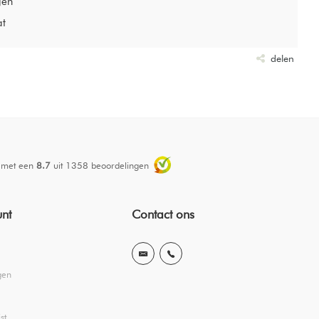
gen
at
delen
 met een
8.7
uit
1358
beoordelingen
unt
Contact ons
gen
st