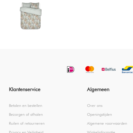
Klantenservice
Algemeen
Betalen en bestellen
Over ons
Bezorgen of afhalen
Openingstijden
Ruilen of retourneren
Algemene voorwaarden
Privacy en Veiligheid
Winkelinformatie