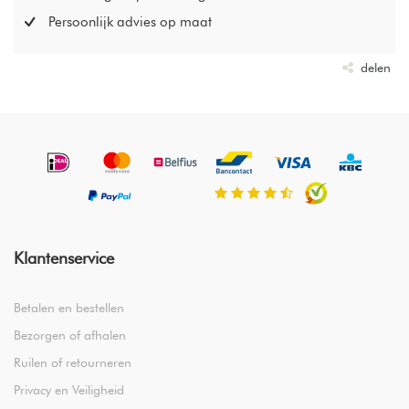
betekent ‘kostbaar’, ‘geliefd’ of ‘dierbaar’ – een passende
Persoonlijk advies op maat
naam voor dit product dat staat voor luxe, kwaliteit en
exclusiviteit.
delen
100% Egyptisch katoen met CEA-certificering en 400TC
Egyptisch katoen staat bekend als een van de meest luxe en
hoogwaardige katoensoorten ter wereld. Dankzij de
certificering van de Cotton Egypt Association ben je
verzekerd van 100% authentiek Egyptisch katoen, afkomstig
van betrouwbare bronnen.
Klantenservice
Betalen en bestellen
Bezorgen of afhalen
Ruilen of retourneren
Privacy en Veiligheid