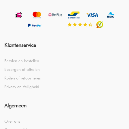
Egyptisch katoen staat bekend als een van de meest luxe en
hoogwaardige katoensoorten ter wereld. Dankzij de
certificering van de Cotton Egypt Association ben je
verzekerd van 100% authentiek Egyptisch katoen, afkomstig
van betrouwbare bronnen.
Klantenservice
Betalen en bestellen
Bezorgen of afhalen
Ruilen of retourneren
Privacy en Veiligheid
Algemeen
Over ons