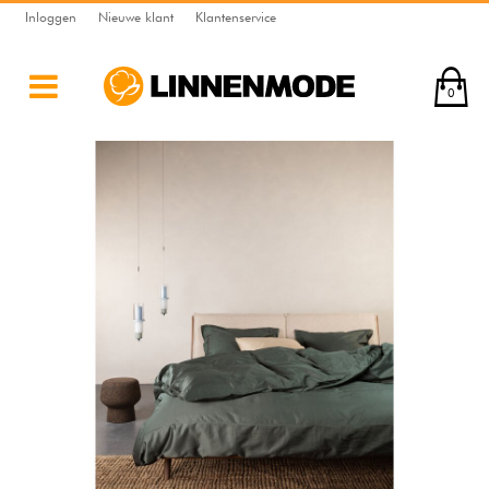
Inloggen
Nieuwe klant
Klantenservice
0