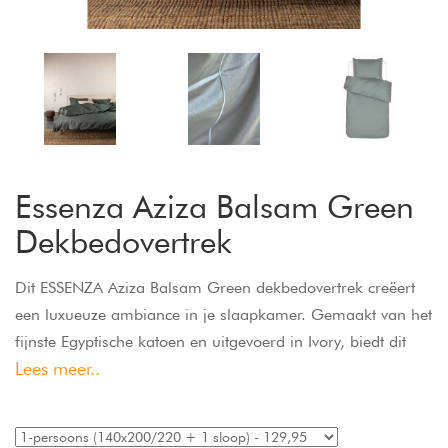
Essenza Aziza Balsam Green
Dekbedovertrek
Dit ESSENZA Aziza Balsam Green dekbedovertrek creëert
een luxueuze ambiance in je slaapkamer. Gemaakt van het
fijnste Egyptische katoen en uitgevoerd in Ivory, biedt dit
Lees meer..
beige dekbedovertrek ongeëvenaard comfort en zorgt voor
een zijdezachte ervaring op de huid. Dit dekbedovertrek in
240x220 is ideaal voor een Lits-Jumeaux bed. Dankzij de