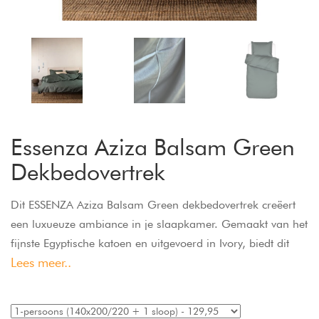
Essenza Aziza Balsam Green
Dekbedovertrek
Dit ESSENZA Aziza Balsam Green dekbedovertrek creëert
een luxueuze ambiance in je slaapkamer. Gemaakt van het
fijnste Egyptische katoen en uitgevoerd in Ivory, biedt dit
Lees meer..
beige dekbedovertrek ongeëvenaard comfort en zorgt voor
een zijdezachte ervaring op de huid. Dit dekbedovertrek in
240x220 is ideaal voor een Lits-Jumeaux bed. Dankzij de