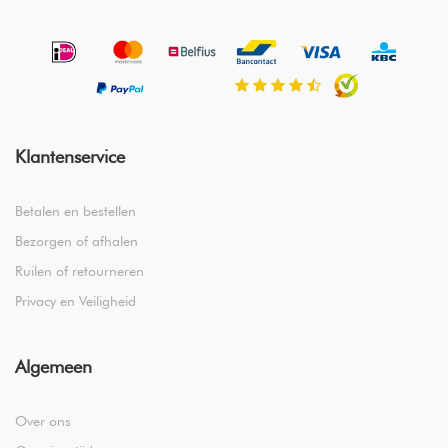
Egyptisch katoen staat bekend als een van de meest luxe en
hoogwaardige katoensoorten ter wereld. Dankzij de
certificering van de Cotton Egypt Association ben je
verzekerd van 100% authentiek Egyptisch katoen, afkomstig
van betrouwbare bronnen.
Klantenservice
Betalen en bestellen
Bezorgen of afhalen
Ruilen of retourneren
Privacy en Veiligheid
Algemeen
Over ons