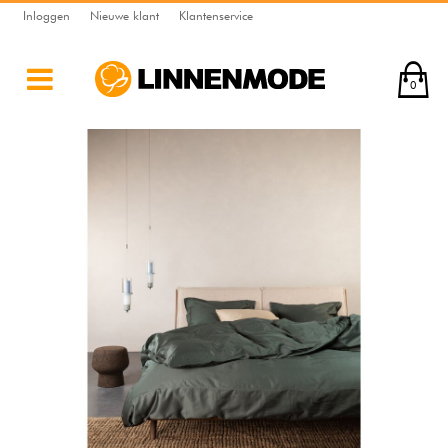
Inloggen
Nieuwe klant
Klantenservice
0