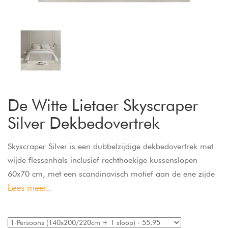
De Witte Lietaer Skyscraper
Silver Dekbedovertrek
Skyscraper Silver is een dubbelzijdige dekbedovertrek met
wijde flessenhals inclusief rechthoekige kussenslopen
60x70 cm, met een scandinavisch motief aan de ene zijde
Lees meer..
en uni aan de andere zijde. Het dekbed en de
kussenslopen kunnen dus langs beide zijden worden
gebruikt. Jacquard bedlinnen in 100% katoen-satijn.