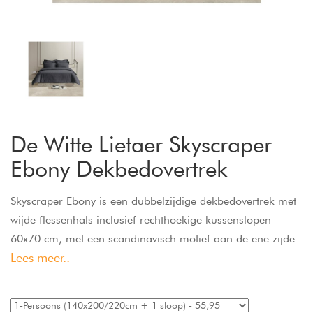
De Witte Lietaer Skyscraper
Ebony Dekbedovertrek
Skyscraper Ebony is een dubbelzijdige dekbedovertrek met
wijde flessenhals inclusief rechthoekige kussenslopen
60x70 cm, met een scandinavisch motief aan de ene zijde
Lees meer..
en uni aan de andere zijde. Het dekbed en de
kussenslopen kunnen dus langs beide zijden worden
gebruikt. Jacquard bedlinnen in 100% katoen-satijn.