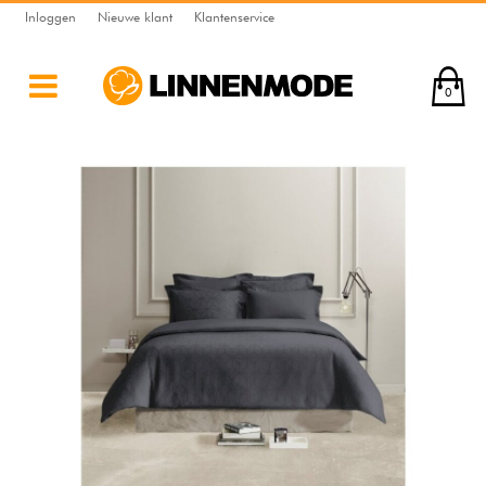
Inloggen
Nieuwe klant
Klantenservice
0