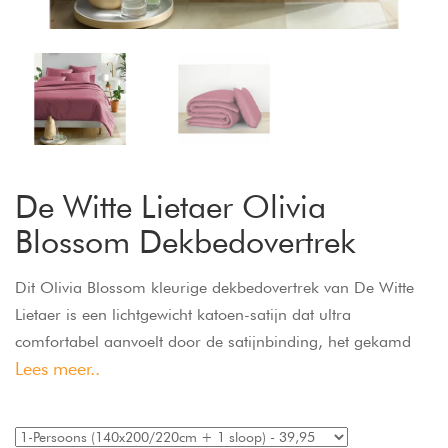
De Witte Lietaer Olivia
Blossom Dekbedovertrek
Dit Olivia Blossom kleurige dekbedovertrek van De Witte
Lietaer is een lichtgewicht katoen-satijn dat ultra
comfortabel aanvoelt door de satijnbinding, het gekamd
Lees meer..
katoen en de extra zijdeglans. De Witte Lietaer
dekbedovertrek Olivia heeft een wijde flessenhals en kan
daardoor makkelijk over het dekbed getrokken worden.