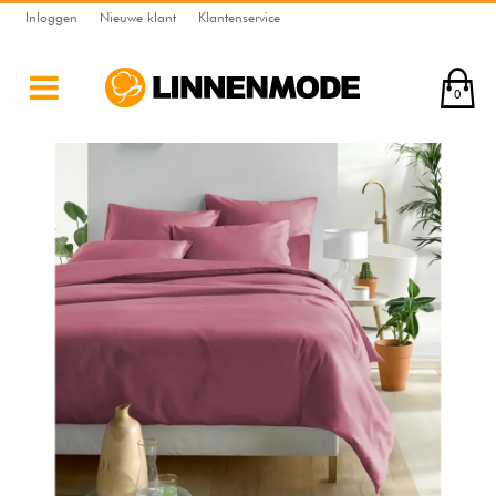
Inloggen
Nieuwe klant
Klantenservice
0