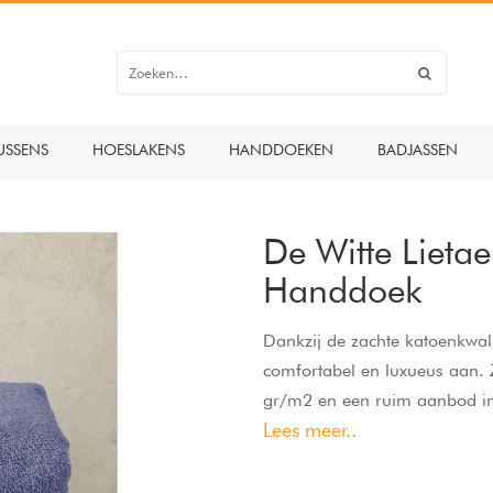
USSENS
HOESLAKENS
HANDDOEKEN
BADJASSEN
De Witte Lietae
Handdoek
Dankzij de zachte katoenkwali
comfortabel en luxueus aan.
gr/m2 en een ruim aanbod in 
Lees meer..
bestendig en wasbaar op 60 
Blue zijn in een fijne kwalite