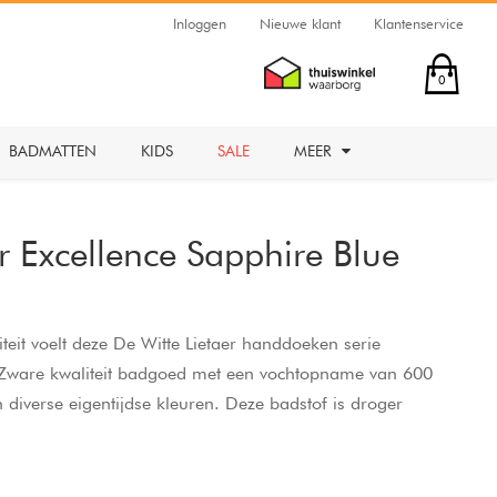
Inloggen
Nieuwe klant
Klantenservice
0
BADMATTEN
KIDS
SALE
MEER
r Excellence Sapphire Blue
teit voelt deze De Witte Lietaer handdoeken serie
 Zware kwaliteit badgoed met een vochtopname van 600
diverse eigentijdse kleuren. Deze badstof is droger
graden. Excellence Handdoeken De Witte Lietaer Sapphire
it 100% katoen geweven.