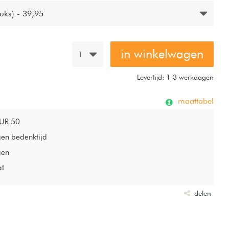
uks) - 39,95
in winkelwagen
1
Levertijd: 1-3 werkdagen
maattabel
EUR 50
gen bedenktijd
gen
at
delen