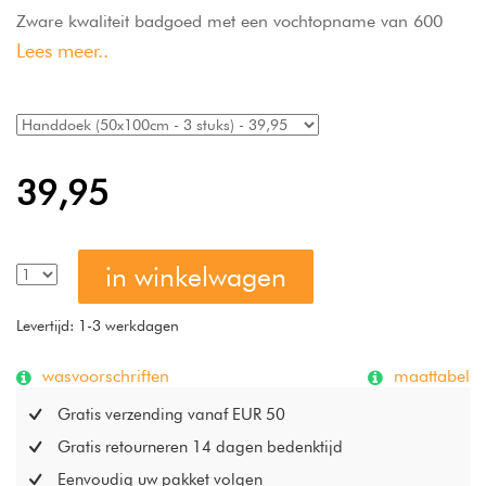
Zware kwaliteit badgoed met een vochtopname van 600
Lees meer..
gr/m2 en een ruim aanbod in diverse eigentijdse kleuren.
Deze badstof is droger bestendig en wasbaar op 60
graden. Excellence Handdoeken De Witte Lietaer Caramel
zijn in een fijne kwaliteit 100% katoen geweven.
39,95
in winkelwagen
Levertijd: 1-3 werkdagen
wasvoorschriften
maattabel
Gratis verzending vanaf EUR 50
Gratis retourneren 14 dagen bedenktijd
Eenvoudig uw pakket volgen