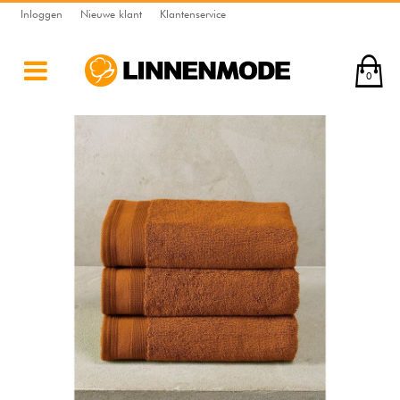
Inloggen
Nieuwe klant
Klantenservice
0