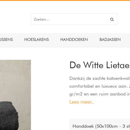
USSENS
HOESLAKENS
HANDDOEKEN
BADJASSEN
De Witte Lieta
Dankzij de zachte katoenkwali
comfortabel en luxueus aan.
gr/m2 en een ruim aanbod in 
Lees meer..
bestendig en wasbaar op 60 g
in een fijne kwaliteit 100% k
Handdoek (50x100cm - 3 st