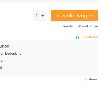
in winkelwagen
1
Levertijd: 1-3 werkdagen
maattabel
EUR 50
gen bedenktijd
gen
at
delen