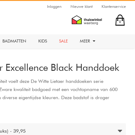
Inloggen
Nieuwe klant
Klantenservice
0
BADMATTEN
KIDS
SALE
MEER
er Excellence Black Handdoek
teit voelt deze De Witte Lietaer handdoeken serie
 Zware kwaliteit badgoed met een vochtopname van 600
diverse eigentijdse kleuren. Deze badstof is droger
raden. Excellence Handdoeken De Witte Lietaer Black zijn
atoen geweven.
uks) - 39,95