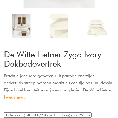
De Witte Lietaer Zygo Ivory
Dekbedovertrek
Prachtig jacquard geweven ruit patroon enerzijds,
anderzijds streep patroon maakt dit een tijdloos uni dessin.
Fijne hotel kwaliteit voor jarenlang plezier. De Witte Lietaer
Lees meer..
Dekbedovertrek Zygo is in een fijne kwaliteit 100% katoen
satijn geweven.