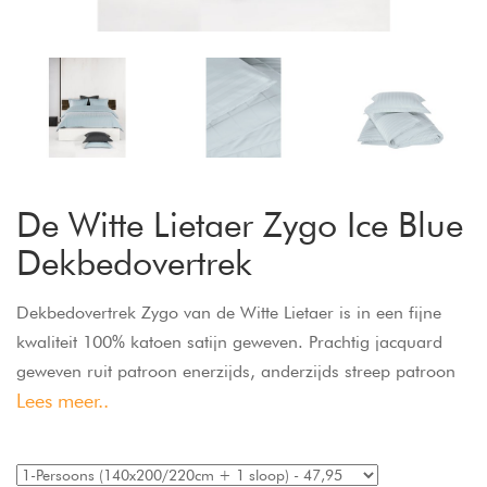
De Witte Lietaer Zygo Ice Blue
Dekbedovertrek
Dekbedovertrek Zygo van de Witte Lietaer is in een fijne
kwaliteit 100% katoen satijn geweven. Prachtig jacquard
geweven ruit patroon enerzijds, anderzijds streep patroon
Lees meer..
maakt dit een tijdloos uni dessin. Fijne hotel kwaliteit voor
jarenlang plezier.