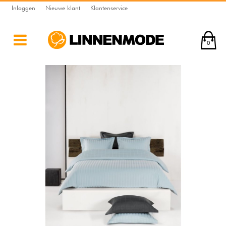
Inloggen
Nieuwe klant
Klantenservice
0