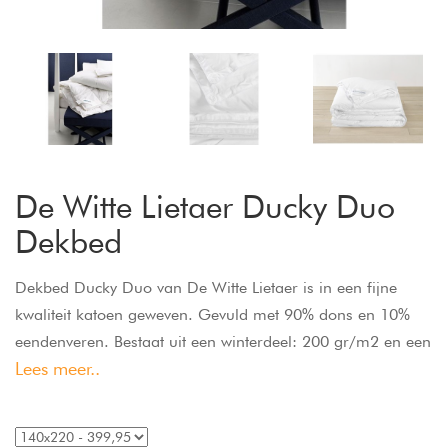
De Witte Lietaer Ducky Duo
Dekbed
Dekbed Ducky Duo van De Witte Lietaer is in een fijne
kwaliteit katoen geweven. Gevuld met 90% dons en 10%
eendenveren. Bestaat uit een winterdeel: 200 gr/m2 en een
Lees meer..
zomerdeel: 120 gr/m2 deel. De delen zijn los van elkaar te
gebruiken en aan elkaar te koppelen, zo kunt u alle
seizoenen plezierig slapen.