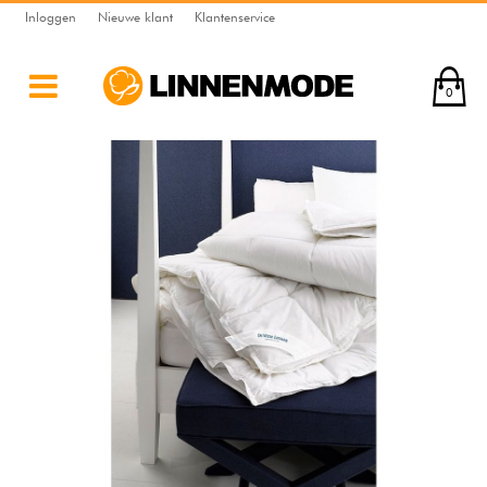
Inloggen
Nieuwe klant
Klantenservice
0