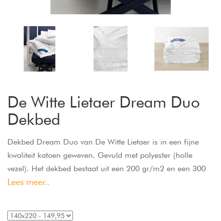
De Witte Lietaer Dream Duo
Dekbed
Dekbed Dream Duo van De Witte Lietaer is in een fijne
kwaliteit katoen geweven. Gevuld met polyester (holle
vezel). Het dekbed bestaat uit een 200 gr/m2 en een 300
Lees meer..
gr/m2 deel, de delen zijn los van elkaar te gebruiken, zo
kunt u alle seizoenen plezierig slapen. Wasbaar en anti-
allergisch.