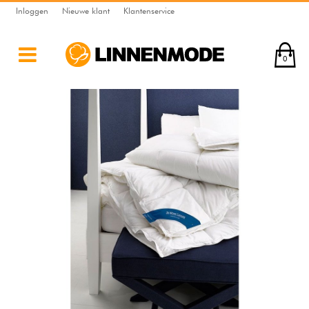
Inloggen
Nieuwe klant
Klantenservice
0