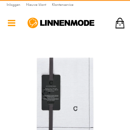
Inloggen
Nieuwe klant
Klantenservice
0