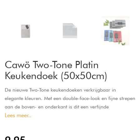
Cawö Two-Tone Platin
Keukendoek (50x50cm)
De nieuwe Two-Tone keukendoeken verkrijgbaar in
elegante kleuren. Met een double-face-look en fijne strepen
aan de boven- en onderkant is dit een verfijnde
Lees meer..
keukendoek die decoratief opvalt. Duurzaam,
absorberende keukendoeken in een smaakvolle look. Met
hoogwaardige, 100% pure katoenkwaliteit in een zachte