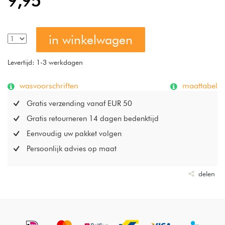
9,95
badstoftextuur brengen deze Cawö keukendoeken Two-
Tone veel plezier in uw dagelijkse routine. Premium
kwaliteit garandeert eenvoudig wassen in de machine op
in winkelwagen
60°C en geschikt voor de droger.
Levertijd: 1-3 werkdagen
wasvoorschriften
maattabel
Gratis verzending vanaf EUR 50
Gratis retourneren 14 dagen bedenktijd
Eenvoudig uw pakket volgen
Persoonlijk advies op maat
delen