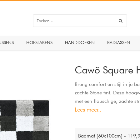
USSENS
HOESLAKENS
HANDDOEKEN
BADJASSEN
Cawö Square 
Breng comfort en stijl in j
zachte Stone tint. Deze hoo
met een flauschige, zachte st
Lees meer..
effectief opneemt. Het modern
badkamerstijlen en geeft een r
wasmachine- en drogerbestendi
dagelijks gebruik. Perfect o
Badmat (60x100cm) - 119,