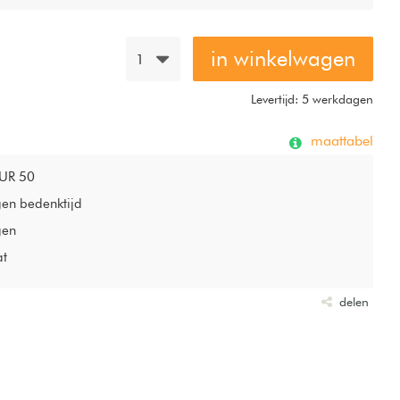
in winkelwagen
1
Levertijd: 5 werkdagen
maattabel
EUR 50
gen bedenktijd
gen
at
delen