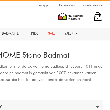
Inloggen
Nieuwe klant
Klantenservice
0
BADMATTEN
KIDS
SALE
MEER
HOME Stone Badmat
e badkamer met de Cawö Home Badteppich Square 1011 in de
gwaardige badmat is gemaakt van 100% gekamde katoen
ructuur die heerlijk aanvoelt onder de voeten en vocht
e, subtiele karo-design past moeiteloos in diverse
ustgevende uitstraling. Dankzij de antislip-achterzijde,
gheid is hij niet alleen elegant, maar ook praktisch voor
m je bad- of doucheruimte compleet te maken met comfort
90