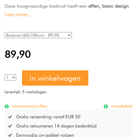
Deze hoogwaardige badmat heeft een
effen, basic design
Lees meer..
dat past bij diverse interieurstijlen en biedt een
zachte,
fluweelachtige textuur
onder je voeten. Gemaakt van
duurzaam polyester
met een
rutschvaste anti-slip
achterkant
, is hij
wasmachine- en drogerbestendig
en
daardoor ideaal voor dagelijks gebruik. De badmat
89,90
combineert functionaliteit met een stijlvolle uitstraling voor
een comfortabele en veilige badkamerervaring.
in winkelwagen
Levertijd: 5 werkdagen
wasvoorschriften
maattabel
Gratis verzending vanaf EUR 50
Gratis retourneren 14 dagen bedenktijd
Eenvoudig uw pakket volgen