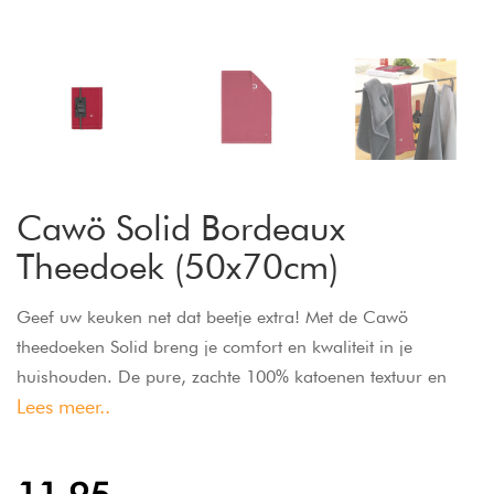
Cawö Solid Bordeaux
Theedoek (50x70cm)
Geef uw keuken net dat beetje extra! Met de Cawö
theedoeken Solid breng je comfort en kwaliteit in je
huishouden. De pure, zachte 100% katoenen textuur en
Lees meer..
een grote diversiteit aan kleuren zullen uw huis betoveren.