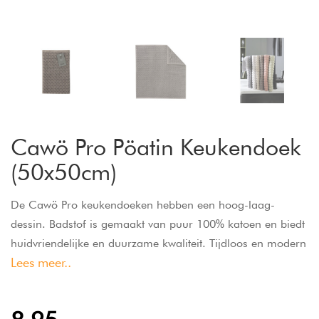
Cawö Pro Pöatin Keukendoek
(50x50cm)
De Cawö Pro keukendoeken hebben een hoog-laag-
dessin. Badstof is gemaakt van puur 100% katoen en biedt
huidvriendelijke en duurzame kwaliteit. Tijdloos en modern
Lees meer..
voor uw keuken. Overtuigende kwaliteit, fashion statement
en een uitstekende prijs-kwaliteitverhouding.