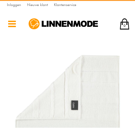
Inloggen
Nieuwe klant
Klantenservice
0