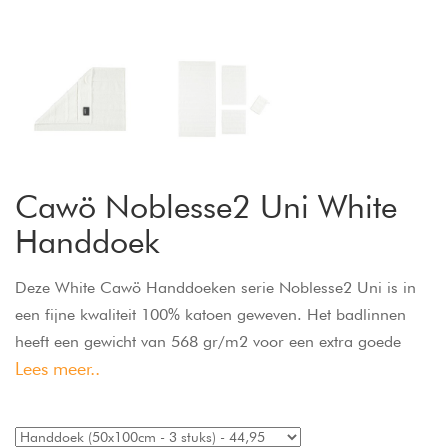
Cawö Noblesse2 Uni White
Handdoek
Deze White Cawö Handdoeken serie Noblesse2 Uni is in
een fijne kwaliteit 100% katoen geweven. Het badlinnen
heeft een gewicht van 568 gr/m2 voor een extra goede
Lees meer..
vochtopname. Vrij van schadelijke stoffen volgens Oeko-
Tex-Standard 100. De handdoeken zijn wasbaar op 60
graden en geschikt voor de droger.