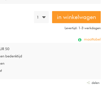
in winkelwagen
1
Levertijd: 1-3 werkdagen
maattabel
EUR 50
gen bedenktijd
gen
at
delen