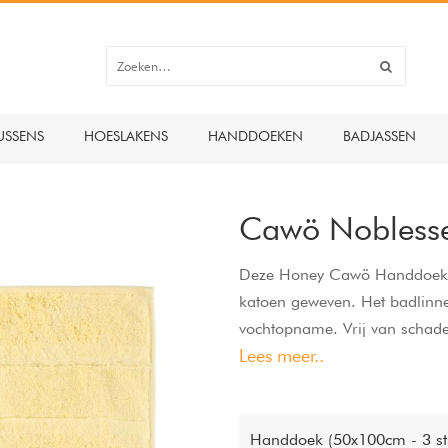
USSENS
HOESLAKENS
HANDDOEKEN
BADJASSEN
Cawö Nobles
Deze Honey Cawö Handdoeken 
katoen geweven. Het badlinne
vochtopname. Vrij van schade
Lees meer..
handdoeken zijn wasbaar op 
Handdoek (50x100cm - 3 st