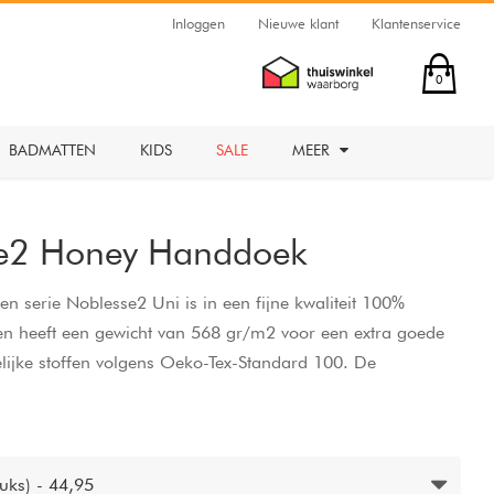
Inloggen
Nieuwe klant
Klantenservice
0
BADMATTEN
KIDS
SALE
MEER
se2 Honey Handdoek
serie Noblesse2 Uni is in een fijne kwaliteit 100%
n heeft een gewicht van 568 gr/m2 voor een extra goede
lijke stoffen volgens Oeko-Tex-Standard 100. De
60 graden en geschikt voor de droger.
uks) - 44,95