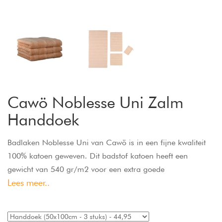
Cawö Noblesse Uni Zalm
Handdoek
Badlaken Noblesse Uni van Cawö is in een fijne kwaliteit
100% katoen geweven. Dit badstof katoen heeft een
gewicht van 540 gr/m2 voor een extra goede
Lees meer..
vochtopname. Het badlaken is wasbaar op 60 graden en
geschikt voor de droger.