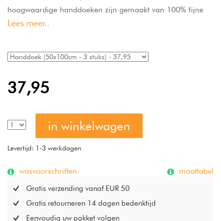
hoogwaardige handdoeken zijn gemaakt van 100% fijne
Lees meer..
katoen met een zachte, fluweelachtige structuur en bieden
uitstekende vochtopname. Dankzij het puristische design en
de vele beschikbare kleuren geef je je badkamer een frisse,
moderne uitstraling. De handdoeken zijn
onderhoudsvriendelijk, wasbaar op 60 °C en geschikt voor
37,95
de trommel-droger, waardoor ze perfect zijn voor dagelijks
gebruik. Made in Germany en ideaal als zachte, duurzame
aanvulling op je bad- of wellness-collectie.
in winkelwagen
Levertijd: 1-3 werkdagen
wasvoorschriften
maattabel
Gratis verzending vanaf EUR 50
Gratis retourneren 14 dagen bedenktijd
Eenvoudig uw pakket volgen