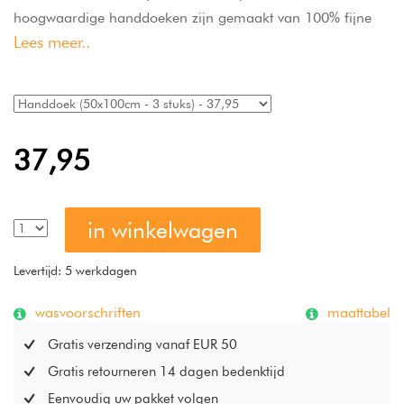
hoogwaardige handdoeken zijn gemaakt van 100% fijne
Lees meer..
katoen met een zachte, fluweelachtige structuur en bieden
uitstekende vochtopname. Dankzij het puristische design en
de vele beschikbare kleuren geef je je badkamer een frisse,
moderne uitstraling. De handdoeken zijn
onderhoudsvriendelijk, wasbaar op 60 °C en geschikt voor
37,95
de trommel-droger, waardoor ze perfect zijn voor dagelijks
gebruik. Made in Germany en ideaal als zachte, duurzame
aanvulling op je bad- of wellness-collectie.
in winkelwagen
Levertijd: 5 werkdagen
wasvoorschriften
maattabel
Gratis verzending vanaf EUR 50
Gratis retourneren 14 dagen bedenktijd
Eenvoudig uw pakket volgen