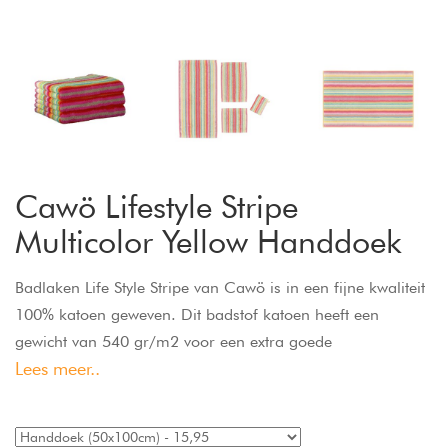
Cawö Lifestyle Stripe
Multicolor Yellow Handdoek
Badlaken Life Style Stripe van Cawö is in een fijne kwaliteit
100% katoen geweven. Dit badstof katoen heeft een
gewicht van 540 gr/m2 voor een extra goede
Lees meer..
vochtopname. Het badlaken is wasbaar op 60 graden en
geschikt voor de droger.