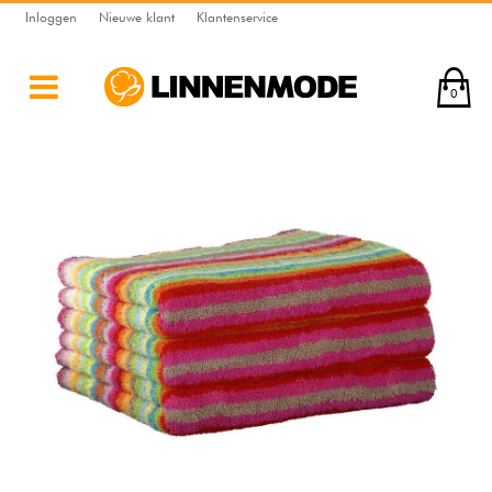
Inloggen
Nieuwe klant
Klantenservice
0