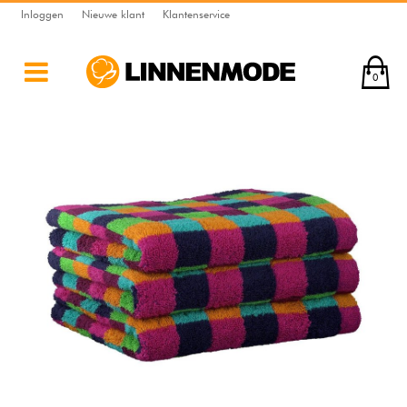
Inloggen
Nieuwe klant
Klantenservice
0