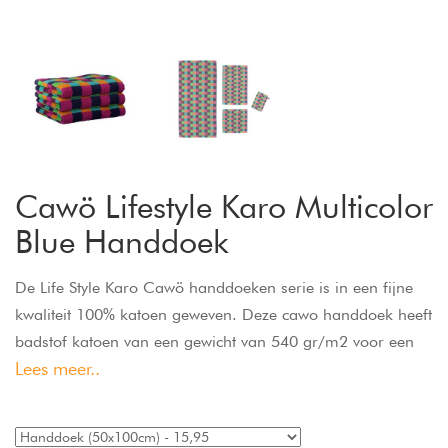
Cawö Lifestyle Karo Multicolor
Blue Handdoek
De Life Style Karo Cawö handdoeken serie is in een fijne
kwaliteit 100% katoen geweven. Deze cawo handdoek heeft
badstof katoen van een gewicht van 540 gr/m2 voor een
Lees meer..
extra goede vochtopname. Cawo badlakens zijn wasbaar
op 60 graden en geschikt voor de droger.