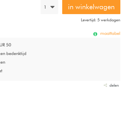
in winkelwagen
1
Levertijd: 5 werkdagen
maattabel
EUR 50
gen bedenktijd
gen
at
delen