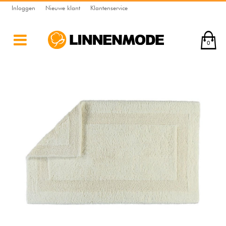
Inloggen
Nieuwe klant
Klantenservice
0