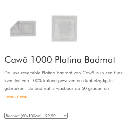
Cawö 1000 Platina Badmat
De luxe reversible Platina badmat van Cawö is in een fijne
kwaliteit van 100% katoen geweven en dubbelzijdig te
gebruiken. De badmat is wasbaar op 60 graden en
Lees meer..
geschikt voor de droger en vloerverwarming.