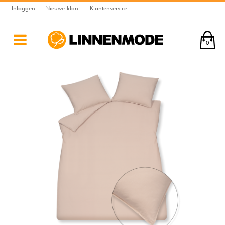
Inloggen
Nieuwe klant
Klantenservice
0