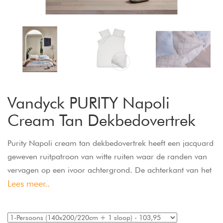
Vandyck PURITY Napoli
Cream Tan Dekbedovertrek
Purity Napoli cream tan dekbedovertrek heeft een jacquard
geweven ruitpatroon van witte ruiten waar de randen van
vervagen op een ivoor achtergrond. De achterkant van het
Lees meer..
dekbedovertrek is effen ivoor. De kussens hebben aan de
ene kant het ruitpatroon en aan de andere kant is het effen
ivoor. Purity Napoli cream tan dekbedovertrek van Vandyck