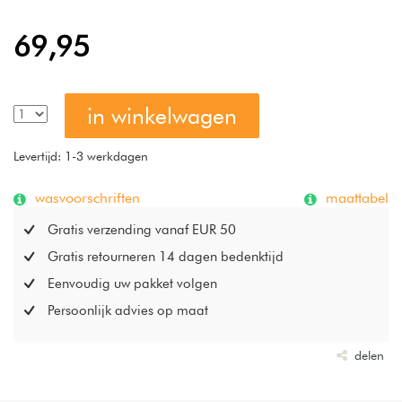
heeft een split van 80 cm lang aan de bovenzijde van het
hoeslaken, zodat beide topmatrassen goed bij elkaar
69,95
blijven en toch afzonderlijk van elkaar versteld kunnen
worden.
in winkelwagen
Levertijd: 1-3 werkdagen
wasvoorschriften
maattabel
Gratis verzending vanaf EUR 50
Gratis retourneren 14 dagen bedenktijd
Eenvoudig uw pakket volgen
Persoonlijk advies op maat
delen