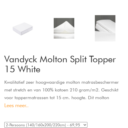
Vandyck Molton Split Topper
15 White
Kwalitatief zeer hoogwaardige molton matrasbeschermer
met stretch en van 100% katoen 210 gram/m2. Geschikt
voor toppermatrassen tot 15 cm. hoogte. Dit molton
Lees meer..
hoeslaken heeft een perfecte pasvorm door de stretch en
het elastiek rondom, is strijk- en kreukvrij. Past om een
topper, tot een hoekhoogte van 15 cm. De split-topper