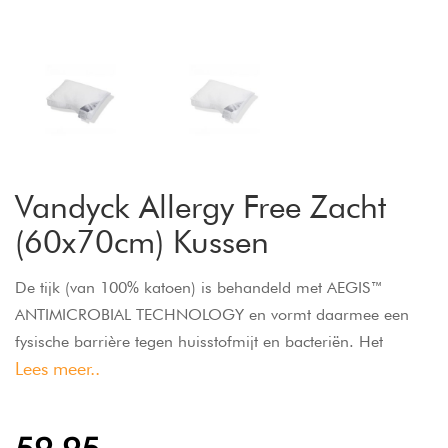
Vandyck Allergy Free Zacht
(60x70cm) Kussen
De tijk (van 100% katoen) is behandeld met AEGIS™
ANTIMICROBIAL TECHNOLOGY en vormt daarmee een
fysische barrière tegen huisstofmijt en bacteriën. Het
Lees meer..
kussen is uiteraard wasbaar op 60° en kan gewoon in de
droger. Deze zachte versie uit de Allergy Free collectie is
één van de luxere uit de serie, want hij is voorzien van een