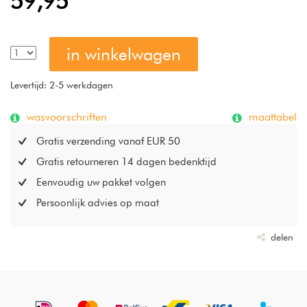
59,95
mooi gevormde schoudercontour. Hierdoor komt het
zwaartepunt van het hoofd in het midden van het kussen:
waar het hoort. Gewicht: 750 gram
in winkelwagen
Levertijd: 2-5 werkdagen
wasvoorschriften
maattabel
Gratis verzending vanaf EUR 50
Gratis retourneren 14 dagen bedenktijd
Eenvoudig uw pakket volgen
Persoonlijk advies op maat
delen