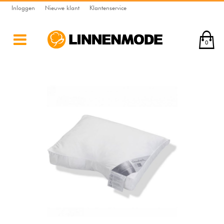
Inloggen
Nieuwe klant
Klantenservice
0