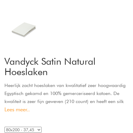
Vandyck Satin Natural
Hoeslaken
Heerlijk zacht hoeslaken van kwalitatief zeer hoogwaardig
Egyptisch gekamd en 100% gemerceriseerd katoen. De
kwaliteit is zeer fijn geweven (210 count) en heeft een silk
Lees meer..
finish. Het hoeslaken heeft een perfecte pasvorm door het
elastiek rondom en is geschikt voor matrassen tot 24 cm
hoog.