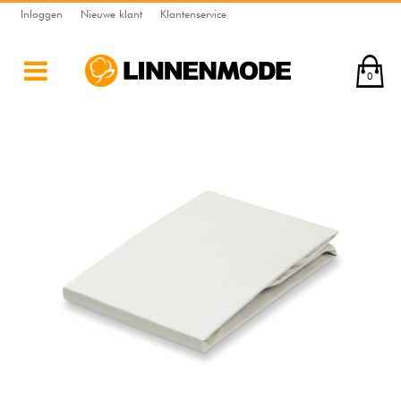
Inloggen
Nieuwe klant
Klantenservice
0