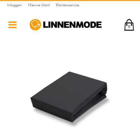
Inloggen
Nieuwe klant
Klantenservice
0