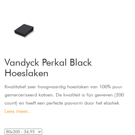
Vandyck Perkal Black
Hoeslaken
Kwalitatief zeer hoogwaardig hoeslaken van 100% puur
gemerceriseerd katoen. De kwaliteit is fijn geweven (200
count) en heeft een perfecte pasvorm door het elastiek
Lees meer..
rondom en is geschikt voor matrassen tot 24 cm hoog.