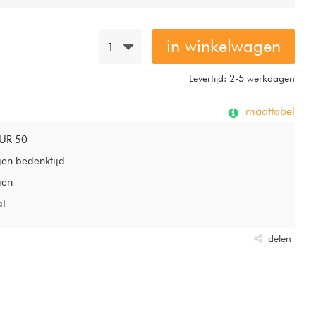
in winkelwagen
1
Levertijd: 2-5 werkdagen
maattabel
EUR 50
gen bedenktijd
gen
at
delen