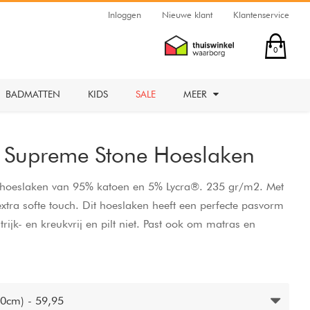
Inloggen
Nieuwe klant
Klantenservice
0
BADMATTEN
KIDS
SALE
MEER
y Supreme Stone Hoeslaken
g hoeslaken van 95% katoen en 5% Lycra®. 235 gr/m2. Met
extra softe touch. Dit hoeslaken heeft een perfecte pasvorm
trijk- en kreukvrij en pilt niet. Past ook om matras en
oogte van 30 cm.
0cm) - 59,95