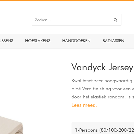
USSENS
HOESLAKENS
HANDDOEKEN
BADJASSEN
Vandyck Jerse
Kwalitatief zeer hoogwaardi
Aloë Vera finishing voor een 
door het elastiek rondom, is s
Lees meer..
topper samen, tot een hoekh
1-Persoons (80/100x200/22